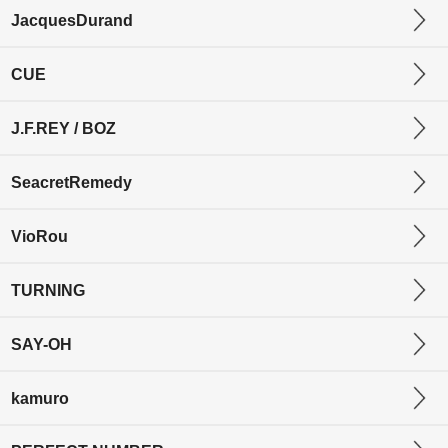
JacquesDurand
CUE
J.F.REY / BOZ
SeacretRemedy
VioRou
TURNING
SAY-OH
kamuro