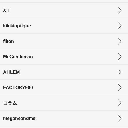
XIT
kikikioptique
filton
Mr.Gentleman
AHLEM
FACTORY900
コラム
meganeandme