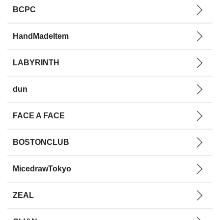
BCPC
HandMadeItem
LABYRINTH
dun
FACE A FACE
BOSTONCLUB
MicedrawTokyo
ZEAL