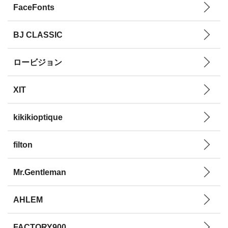
FaceFonts
BJ CLASSIC
ロービジョン
XIT
kikikioptique
filton
Mr.Gentleman
AHLEM
FACTORY900