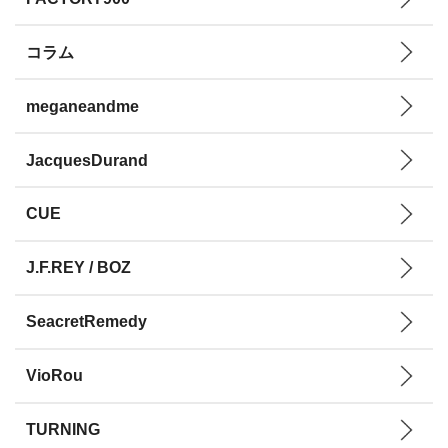
コラム
meganeandme
JacquesDurand
CUE
J.F.REY / BOZ
SeacretRemedy
VioRou
TURNING