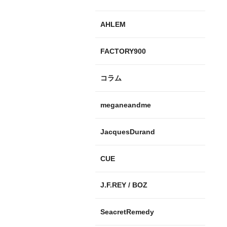
AHLEM
FACTORY900
コラム
meganeandme
JacquesDurand
CUE
J.F.REY / BOZ
SeacretRemedy