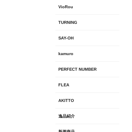
VioRou
TURNING
SAY-OH
kamuro
PERFECT NUMBER
FLEA
AKITTO
逸品紹介
新着商品