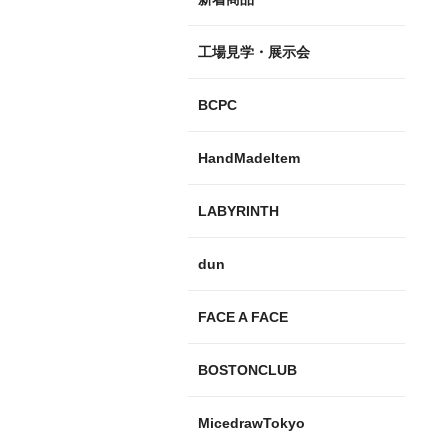
工場見学・展示会
BCPC
HandMadeItem
LABYRINTH
dun
FACE A FACE
BOSTONCLUB
MicedrawTokyo