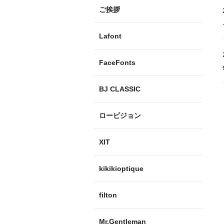
ご挨拶
Lafont
FaceFonts
BJ CLASSIC
ロービジョン
XIT
kikikioptique
filton
Mr.Gentleman